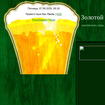
Пятница, 07.08.2026, 09:18
Приветствую Вас
Гость
|
RSS
Золотой
Регистрация
|
Вход
золотой клон, игры,